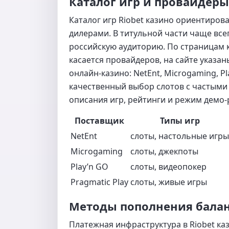
Каталог игр и провайдеры
Каталог игр Riobet казино ориентиров
дилерами. В титульной части чаще вс
российскую аудиторию. По страницам 
касается провайдеров, на сайте указ
онлайн‑казино: NetEnt, Microgaming, P
качественный выбор слотов с частыми 
описания игр, рейтинги и режим демо
Поставщик
Типы игр
NetEnt
слоты, настольные игры
Microgaming
слоты, джекпоты
Play’n GO
слоты, видеопокер
Pragmatic Play
слоты, живые игры
Методы пополнения балан
Платежная инфраструктура в Riobet к