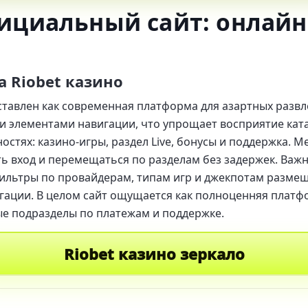
фициальный сайт: онлайн
 Riobet казино
ставлен как современная платформа для азартных разв
 элементами навигации, что упрощает восприятие ката
стях: казино‑игры, раздел Live, бонусы и поддержка.
ть вход и перемещаться по разделам без задержек. Важ
 фильтры по провайдерам, типам игр и джекпотам размещ
игации. В целом сайт ощущается как полноценняя платф
ые подразделы по платежам и поддержке.
Riobet казино зеркало