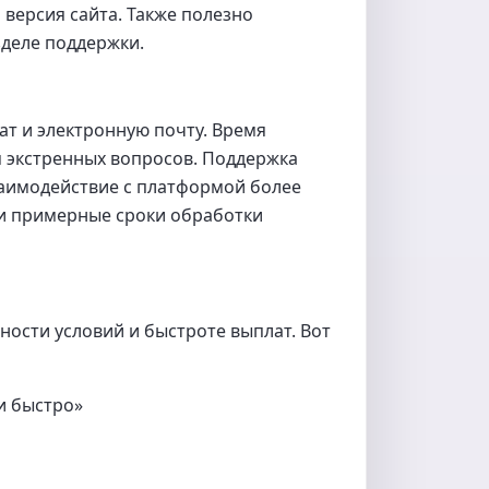
версия сайта. Также полезно
зделе поддержки.
ат и электронную почту. Время
я экстренных вопросов. Поддержка
заимодействие с платформой более
 и примерные сроки обработки
ности условий и быстроте выплат. Вот
и быстро»