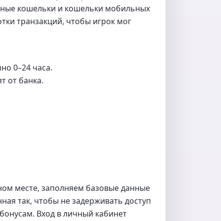
нные кошельки и кошельки мобильных
тки транзакций, чтобы игрок мог
.
но 0–24 часа.
т от банка.
дном месте, заполняем базовые данные
ная так, чтобы не задерживать доступ
 бонусам. Вход в личный кабинет