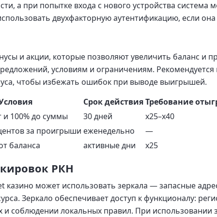
и, а при попытке входа с нового устройства система 
спользовать двухфакторную аутентификацию, если она д
онусы и акции, которые позволяют увеличить баланс и 
предложений, условиям и ограничениям. Рекомендуется
нуса, чтобы избежать ошибок при выводе выигрышей.
Условия
Срок действия
Требование оты
т и 100% до суммы
30 дней
x25–x40
центов за проигрыши
еженедельно
—
от баланса
активные дни
x25
окировок РКН
bet казино может использовать зеркала — запасные адр
рса. Зеркало обеспечивает доступ к функционалу: регис
 и соблюдении локальных правил. При использовании з