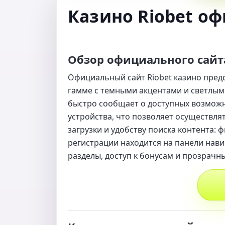
Казино Riobet о
Обзор официального сайта
Официальный сайт Riobet казино пред
гамме с темными акцентами и светлыми
быстро сообщает о доступных возможно
устройства, что позволяет осуществля
загрузки и удобству поиска контента:
регистрации находится на панели нав
разделы, доступ к бонусам и прозрачн