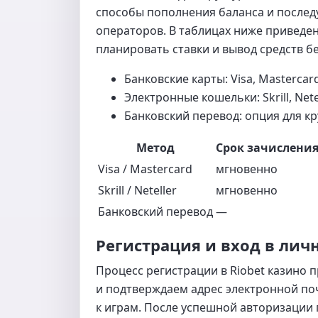
способы пополнения баланса и после
операторов. В таблицах ниже приведе
планировать ставки и вывод средств б
Банковские карты: Visa, Masterca
Электронные кошельки: Skrill, Ne
Банковский перевод: опция для кр
Метод
Срок зачислени
Visa / Mastercard
мгновенно
Skrill / Neteller
мгновенно
Банковский перевод
—
Регистрация и вход в лич
Процесс регистрации в Riobet казино 
и подтверждаем адрес электронной поч
к играм. После успешной авторизации 